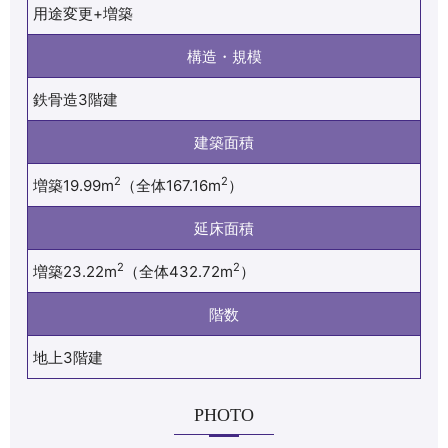
用途変更+増築
構造・規模
鉄骨造3階建
建築面積
2
2
増築19.99m
（全体167.16m
）
延床面積
2
2
増築23.22m
（全体432.72m
）
階数
地上3階建
PHOTO