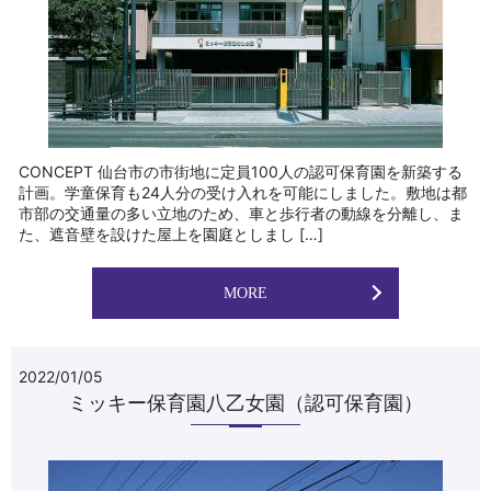
CONCEPT 仙台市の市街地に定員100人の認可保育園を新築する
計画。学童保育も24人分の受け入れを可能にしました。敷地は都
市部の交通量の多い立地のため、車と歩行者の動線を分離し、ま
た、遮音壁を設けた屋上を園庭としまし […]
MORE
2022/01/05
ミッキー保育園八乙女園（認可保育園）