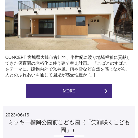
CONCEPT 宮城県大崎市古川で、半世紀に渡り地域福祉に貢献し
てきた保育園の老朽化に伴う建て替え計画。 「こばとのすばこ」
をテーマに、建物内外で光や風、雨や雪など自然を感じながら、
人とのふれあいを通じて園児が感受性豊か […]
MORE
2023/06/16
ミッキー榴岡公園前こども園（「笑顔咲くこども
園」）