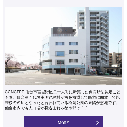
CONCEPT 仙台市宮城野区二十人町に新築した保育所型認定こど
も園。仙台第４代藩主伊達綱村が桜を植樹して民衆に開放して以
来桜の名所となったと言われている榴岡公園の東隣が敷地です。
仙台市内でも人口増が見込まれる都市部で […]
MORE