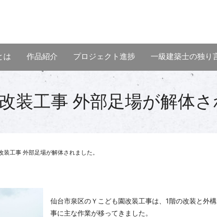
とは
作品紹介
プロジェクト進捗
一級建築士の独り
改装工事 外部足場が解体
改装工事 外部足場が解体されました。
仙台市泉区のＹこども園改装工事は、
1
階の改装と外構
事に主な作業が移ってきました。