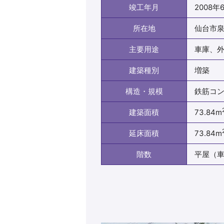
竣工年月
2008年
所在地
仙台市
主要用途
車庫、
建築種別
増築
構造・規模
鉄筋コ
建築面積
73.84m
延床面積
73.84m
階数
平屋（