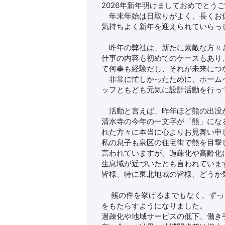
2026年新年明けましておめでとう
年末年始は日取りがよく、長くお休
気持ちよく新年を迎えられていらっ
昨年の弊社は、新たに素敵な方々
仕事の内容も初めてのケースもあり
て何事も経験だし、それが未来につ
非常に忙しかったために、ホームペ
ッフともども元気に設計活動を行っ
活動と言えば、昨年ほど熊の出没
清水寺の今年の一文字が「熊」にな
れた方々に本当に心よりお見舞い申
私の息子も泉区の住宅街で熊を目撃
言われていますが、過疎化や高齢化
生息域が近づいたとも言われていま
皆様、特に東北地域の皆様、どうか
熊の件を挙げるまでもなく、ずっ
をもたらすようになりました。
過疎化や地域サービスの低下、働き