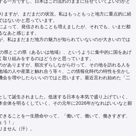
する一方ですし、日本はこの流れのままに任せていてよいのかと
りますが、まだまだの状況。私はもっともっと地方に重点的に経
ではないかと思っています。
増によって、発信されることも増えましたが、それでも、いまだ都
るなあと感じます。
、私はまだまだ地方の魅力が知られていないのが大きいのでは
の県とこの県（あるいは地域）、というように集中的に国をあげ
く取り組みをするのはどうかと思っています。
がありますが、順次ずらしながら行って、その地を訪れる人を
地域の人や産業と触れ合う等々、この情報化時代の特性を生かし
機会を増やしたらいいのではと思います。最近言われ始めた「二
して誕生されました。低迷する日本を本気で盛り上げていく、
本全体を明るくしていく、その元年に2026年がなればいいなと願
きることを一生懸命やって、「働いて、働いて、働きすぎず、
ょう！」
りません（汗）。