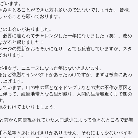
ございます。
みをとることができた方も多いのではないでしょうか。 皆様、
しゃることを願っております。
との出会いがありました。
、必要に迫られてチャレンジした一年になりました（笑）。改め
ながると感じました！
ージの更新がおろそかになり、とても反省していますが、スタ
ております。
が相次ぎ、ニュースになった年はないと思います。
るほど強烈なインパクトがあったわけですが、まずは被害にあわ
し上げます。
しています。山の中の餌となるドングリなどの実の不作が原因と
に伴って、緩衝地帯となる里が減り、人間の生活域近くまで熊の
す。
気を付けてまいりましょう。
と前から問題視されていた人口減少によって色々なところで影響
手不足等々あげればきりがありません。それにより少ないパイを