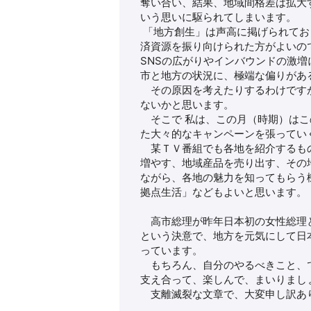
奪い合い、結果、地域間格差は拡大
いう思いに駆られてしまいます。
「地方創生」は声高に掲げられてお
済資源を振り向けられた方がよいの
SNSの広がりやインバウンドの激
市と地方の状況に、極端な偏りがあ
その原因を考えたりするわけですが
ないかと思います。
そこで 私は、この月（時期）はこ
た大々的なキャンペーンを張ってい
某ＴＶ番組でも各地を紹介するもの
増やす、地域産品を売り出す、その
ながら、各地の魅力を知ってもらう
拠点生活」などもよいと思います。
高市総理が昨年日本初の女性総理と
という決意で、地方を元気にして日
っています。
もちろん、自分のやるべきこと、で
支え合って、楽しんで、まいりまし
支離滅裂な文章で、大変申し訳あ