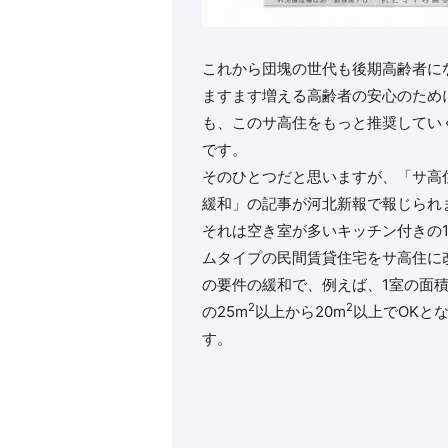
これから団塊の世代も後期高齢者に
ますます増える高齢者の安心のため
も、このサ高住をもっと推奨してい
です。
そのひとつだと思いますが、「サ高
緩和」の記事が河北新報で報じられ
それは空き室が多いキッチン付きの1
ムタイプの民間賃貸住宅をサ高住に
の要件の緩和で、例えば、1室の面
2
2
の25m
以上から20m
以上でOKと
す。