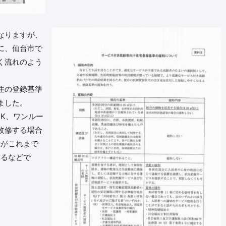
なりますが、
に、仙台市で
く流れのよう
住の登録基準
ました。
K、ワンルー
改修する場合
積がこれまで
なるなどで